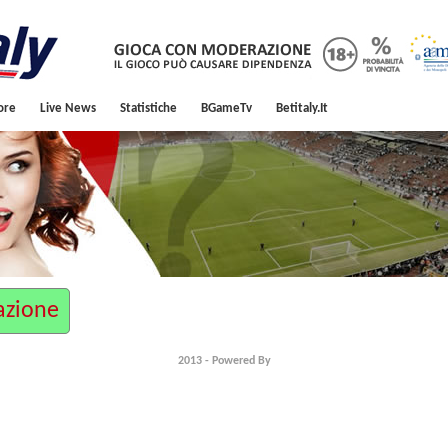
ore
Live News
Statistiche
BGameTv
Betitaly.it
cazione
2013 - Powered By